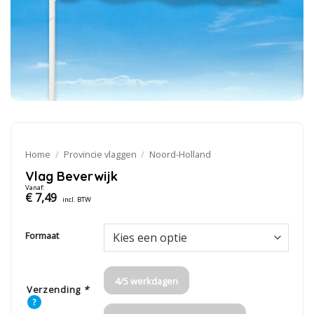
Home
/
Provincie vlaggen
/
Noord-Holland
Vlag Beverwijk
Vanaf:
€
7,49
incl. BTW
Formaat
4/5 werkdagen
Verzending
*
?