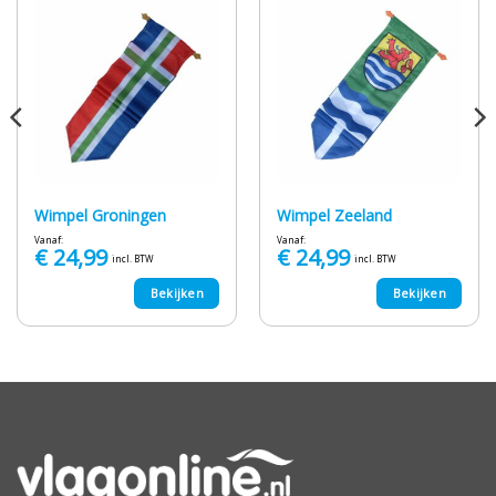
Wimpel Groningen
Wimpel Zeeland
Vanaf:
Vanaf:
€
24,99
€
24,99
incl. BTW
incl. BTW
Bekijken
Bekijken