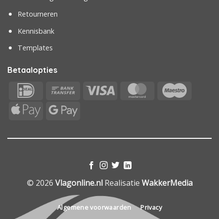
Retourneren
Kennisbank
Templates
Betaalopties
IDeal
Bank
Visa
MasterCard
Maestr
Transfer
Apple
Google
Pay
Pay
© 2026
Vlagonline.nl
Realisatie
WakkerMedia
Algemene voorwaarden
Privacy