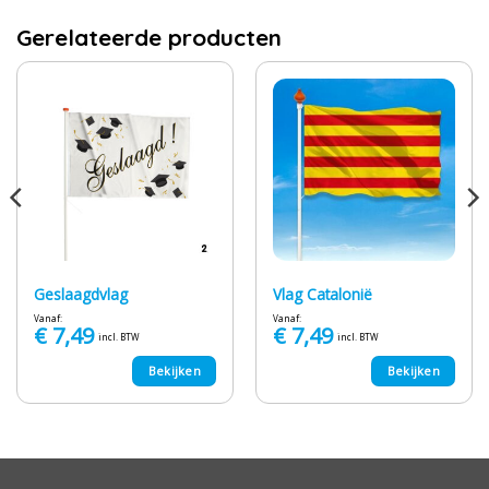
Gerelateerde producten
Geslaagdvlag
Vlag Catalonië
Vanaf:
Vanaf:
€
7,49
€
7,49
incl. BTW
incl. BTW
Bekijken
Bekijken