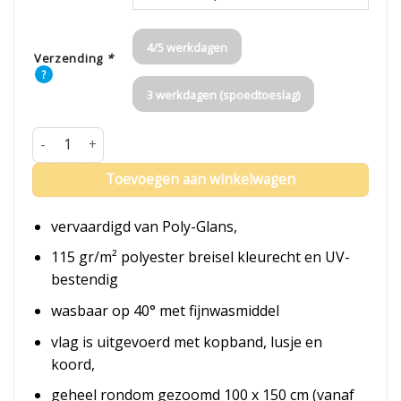
4/5 werkdagen
Verzending
*
?
3 werkdagen (spoedtoeslag)
Vlag Wassenaar aantal
Toevoegen aan winkelwagen
vervaardigd van Poly-Glans,
115 gr/m² polyester breisel kleurecht en UV-
bestendig
wasbaar op 40° met fijnwasmiddel
vlag is uitgevoerd met kopband, lusje en
koord,
geheel rondom gezoomd 100 x 150 cm (vanaf