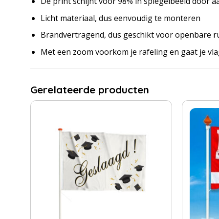
De print schijnt voor 98% in spiegelbeeld door a
Licht materiaal, dus eenvoudig te monteren
Brandvertragend, dus geschikt voor openbare r
Met een zoom voorkom je rafeling en gaat je vl
Gerelateerde producten