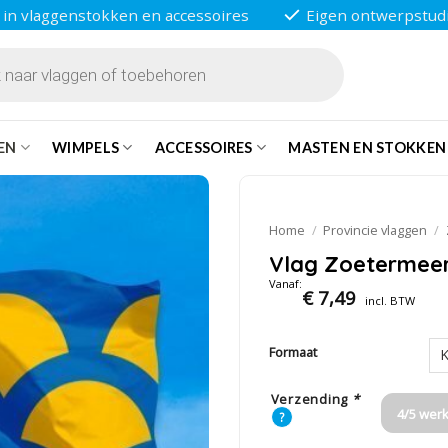
 in vlaggenstokken en accessoires
Eigen ontwerpstud
EN
WIMPELS
ACCESSOIRES
MASTEN EN STOKKEN
Home
/
Provincie vlaggen
/
Vlag Zoetermee
Vanaf:
€
7,49
incl. BTW
Formaat
Verzending
*
4/5 wer
?