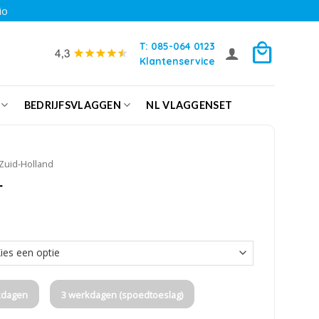
io
T: 085-064 0123
Klantenservice
BEDRIJFSVLAGGEN
NL VLAGGENSET
Zuid-Holland
r
kdagen
3 werkdagen (spoedtoeslag)