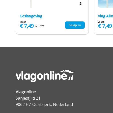
Geslaagdvlag
Vlag Alk
Vanaf:
Vanaf:
€
7,49
€
7,49
en
Bekijken
incl. BTW
Vlagonline
Sanjesfjild 21
9062 HZ Oentsjerk, Nederland