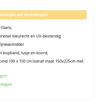
evoegen aan winkelwagen
-Glans,
breisel kleurecht en UV-bestendig
fijnwasmiddel
et kopband, lusje en koord,
omd 100 x 150 cm (vanaf maat 150x225cm met
agen
kdagen