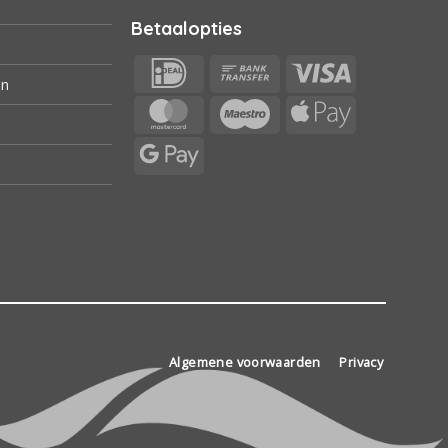
Betaalopties
IDeal
Bank
Visa
en
Transfer
MasterCard
Maestro
Apple
Pay
Google
Pay
Algemene voorwaarden
Privacy