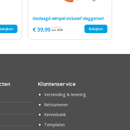
Geslaagd wimpel inclusief vlaggenset
€
44,99
Oorspronkelijke
Huidige
€
39,99
Bekijken
Bekijken
incl. BTW
prijs
prijs
was:
is:
€ 44,99.
€ 39,99.
cten
Klantenservice
Verzending & levering
Retourneren
Kennisbank
Templates