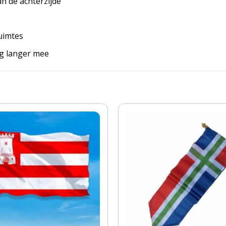
an de achterzijde
uimtes
ag langer mee