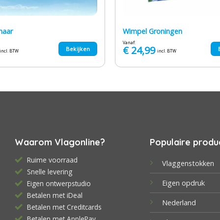
maar
Wimpel Groningen
Vanaf:
€
24,99
Bekijken
incl. BTW
incl. BTW
Waarom Vlagonline?
Populaire produ
Ruime voorraad
Vlaggenstokken
Snelle levering
Eigen opdruk
Eigen ontwerpstudio
Betalen met iDeal
Nederland
Betalen met Creditcards
Betalen met ApplePay