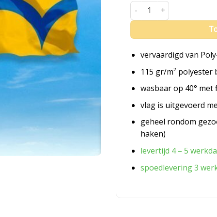
Vlag Zoetermeer aantal
To
vervaardigd van Poly
115 gr/m² polyester 
wasbaar op 40° met 
vlag is uitgevoerd m
geheel rondom gezo
haken)
levertijd 4 – 5 werkd
spoedlevering 3 wer