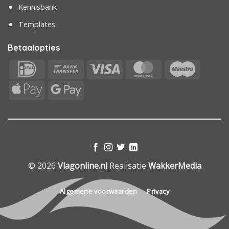
Kennisbank
Templates
Betaalopties
IDeal
Bank
Visa
MasterCard
Maestr
Transfer
Apple
Google
Pay
Pay
© 2026
Vlagonline.nl
Realisatie
WakkerMedia
Algemene voorwaarden
Privacy