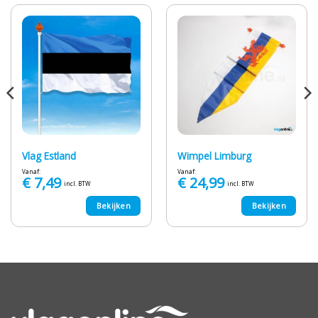
Vlag Estland
Wimpel Limburg
Vanaf:
Vanaf:
€
7,49
€
24,99
incl. BTW
incl. BTW
Bekijken
Bekijken