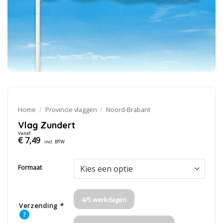
Home
/
Provincie vlaggen
/
Noord-Brabant
Vlag Zundert
Vanaf:
€
7,49
incl. BTW
Formaat
4/5 werkdagen
Verzending
*
?