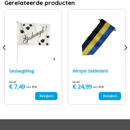
Gerelateerde producten
Geslaagdvlag
Wimpel Gelderland
Vanaf:
Vanaf:
€
7,49
€
24,99
incl. BTW
incl. BTW
Bekijken
Bekijken