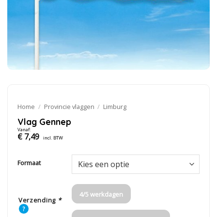
Home
/
Provincie vlaggen
/
Limburg
Vlag Gennep
Vanaf:
€
7,49
incl. BTW
Formaat
4/5 werkdagen
Verzending
*
?