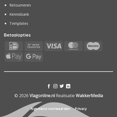
Retourneren
Kennisbank
Templates
Betaalopties
IDeal
Bank
Visa
MasterCard
Maestr
Transfer
Apple
Google
Pay
Pay
© 2026
Vlagonline.nl
Realisatie
WakkerMedia
Algemene voorwaarden
Privacy