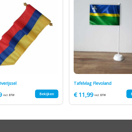
verijssel
Tafelvlag Flevoland
9
€
11,99
Bekijken
incl. BTW
incl. BTW