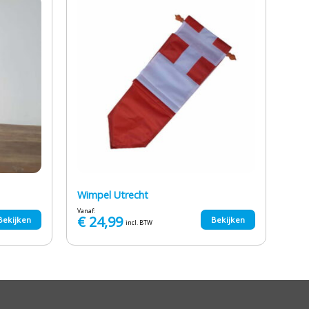
Wimpel Utrecht
Vanaf:
€
24,99
Bekijken
Bekijken
incl. BTW