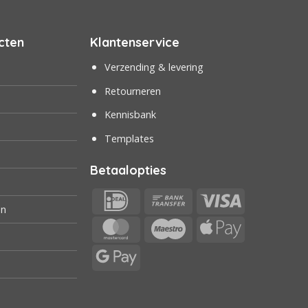
cten
Klantenservice
Verzending & levering
Retourneren
Kennisbank
Templates
Betaalopties
IDeal
Bank
Visa
en
Transfer
MasterCard
Maestro
Apple
Pay
Google
Pay