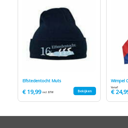
ting
set
Elfstedentocht Muts
Wimpel O
Vanaf:
€
19,99
€
24,9
en
Bekijken
incl. BTW