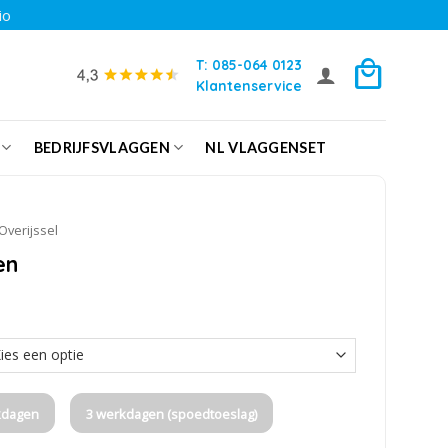
io
T: 085-064 0123
Klantenservice
BEDRIJFSVLAGGEN
NL VLAGGENSET
Overijssel
en
kdagen
3 werkdagen (spoedtoeslag)