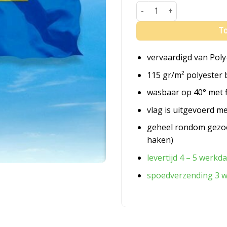
Vlag Haaksbergen aantal
To
vervaardigd van Poly
115 gr/m² polyester 
wasbaar op 40° met 
vlag is uitgevoerd m
geheel rondom gezo
haken)
levertijd 4 – 5 werkd
spoedverzending 3 