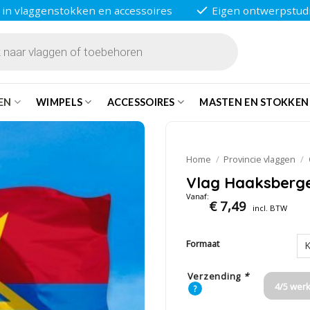
 in vlaggenstokken en accessoires
Eigen ontwerpstud
EN
WIMPELS
ACCESSOIRES
MASTEN EN STOKKEN
Home
/
Provincie vlaggen
/
Vlag Haaksberg
Vanaf:
€
7,49
incl. BTW
Formaat
Verzending
*
4/5 wer
?