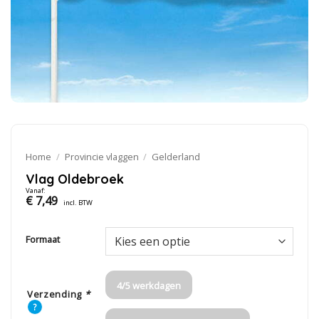
Home
/
Provincie vlaggen
/
Gelderland
Vlag Oldebroek
Vanaf:
€
7,49
incl. BTW
Formaat
4/5 werkdagen
Verzending
*
?