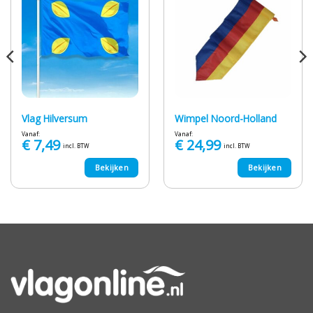
Vlag Hilversum
Wimpel Noord-Holland
Vanaf:
Vanaf:
€
7,49
€
24,99
incl. BTW
incl. BTW
Bekijken
Bekijken