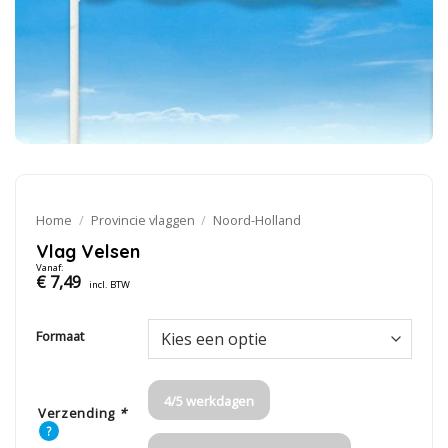
Home
/
Provincie vlaggen
/
Noord-Holland
Vlag Velsen
Vanaf:
€
7,49
incl. BTW
Formaat
4/5 werkdagen
Verzending
*
?