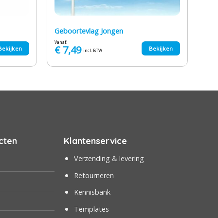
Geboortevlag Jongen
Vanaf:
€
7,49
Bekijken
Bekijken
incl. BTW
cten
Klantenservice
Verzending & levering
Retourneren
Kennisbank
Templates