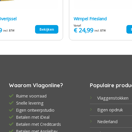
verijssel
Wimpel Friesland
Vanaf:
9
€
24,99
Bekijken
incl. BTW
incl. BTW
Waarom Vlagonline?
Populaire produ
Ruime voorraad
Vlaggenstokken
Snelle levering
Eigen opdruk
Eigen ontwerpstudio
Betalen met iDeal
Nederland
Betalen met Creditcards
Betalen met ApplePay