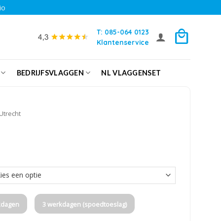
io
T: 085-064 0123
Klantenservice
BEDRIJFSVLAGGEN
NL VLAGGENSET
Utrecht
kdagen
3 werkdagen (spoedtoeslag)