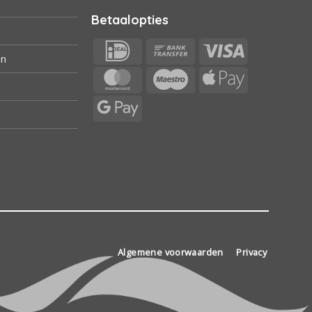
Betaalopties
IDeal
Bank
Visa
en
Transfer
MasterCard
Maestro
Apple
Pay
Google
Pay
Algemene voorwaarden
Privacy