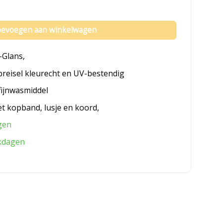
evoegen aan winkelwagen
-Glans,
breisel kleurecht en UV-bestendig
fijnwasmiddel
et kopband, lusje en koord,
gen
kdagen