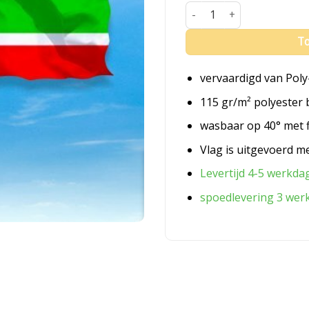
Vlag Leusden aantal
To
vervaardigd van Poly
115 gr/m² polyester 
wasbaar op 40° met 
Vlag is uitgevoerd m
Levertijd 4-5 werkda
spoedlevering 3 wer