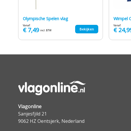
Olympische Spelen vlag
Wimpel O
Vanaf:
Vanaf:
€
7,49
€
24,9
en
Bekijken
incl. BTW
Vlagonline
Sanjesfjild 21
9062 HZ Oentsjerk, Nederland