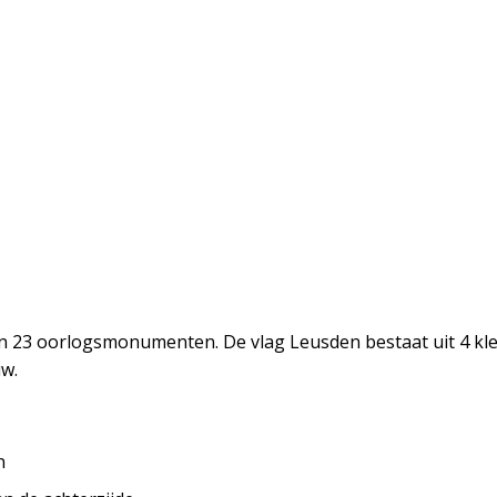
en 23 oorlogsmonumenten. De vlag Leusden bestaat uit 4 kl
uw.
n