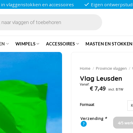
 in vlaggenstokken en accessoires
Eigen ontwerpstud
EN
WIMPELS
ACCESSOIRES
MASTEN EN STOKKEN
Home
/
Provincie vlaggen
/
Vlag Leusden
Vanaf:
€
7,49
incl. BTW
Formaat
Verzending
*
4/5 wer
?