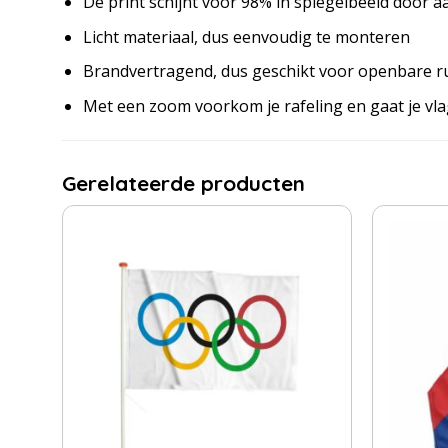
De print schijnt voor 98% in spiegelbeeld door a
Licht materiaal, dus eenvoudig te monteren
Brandvertragend, dus geschikt voor openbare r
Met een zoom voorkom je rafeling en gaat je vl
Gerelateerde producten