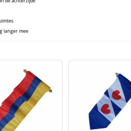
an de achterzijde
uimtes
ag langer mee