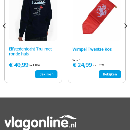
Elfstedentocht Trui met
Wimpel Twentse Ros
ronde hals
Vanaf:
€
49,99
€
24,99
incl. BTW
incl. BTW
Bekijken
Bekijken