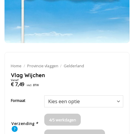
Home
/
Provincie vlaggen
/
Gelderland
Vlag Wijchen
Vanaf:
€
7,49
incl. BTW
Formaat
4/5 werkdagen
Verzending
*
?