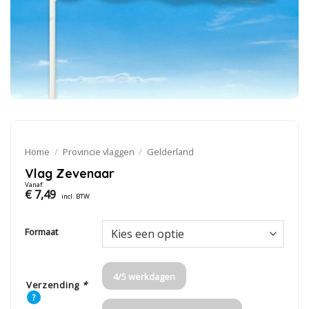
Home
/
Provincie vlaggen
/
Gelderland
Vlag Zevenaar
Vanaf:
€
7,49
incl. BTW
Formaat
4/5 werkdagen
Verzending
*
?