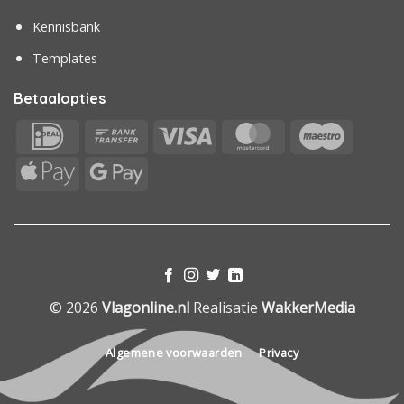
Kennisbank
Templates
Betaalopties
IDeal
Bank
Visa
MasterCard
Maestr
Transfer
Apple
Google
Pay
Pay
© 2026
Vlagonline.nl
Realisatie
WakkerMedia
Algemene voorwaarden
Privacy