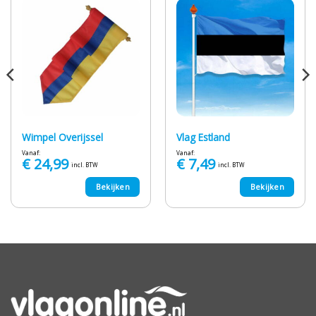
Wimpel Overijssel
Vlag Estland
Vanaf:
Vanaf:
€
24,99
€
7,49
incl. BTW
incl. BTW
Bekijken
Bekijken