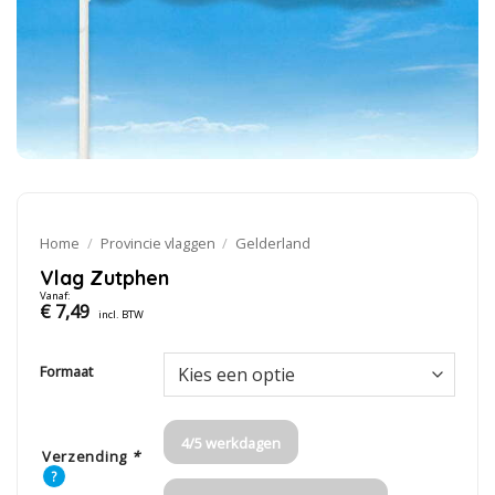
Home
/
Provincie vlaggen
/
Gelderland
Vlag Zutphen
Vanaf:
€
7,49
incl. BTW
Formaat
4/5 werkdagen
Verzending
*
?